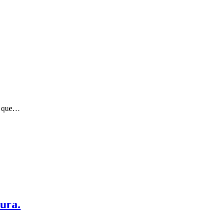
as que…
tura.