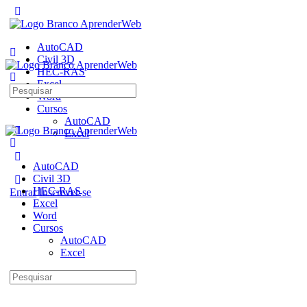
AutoCAD
Civil 3D
HEC-RAS
Excel
Pesquisar
Word
por:
Cursos
AutoCAD
Excel
AutoCAD
Civil 3D
HEC-RAS
Entrar
Inscrever-se
Excel
Word
Cursos
AutoCAD
Excel
Pesquisar
por: