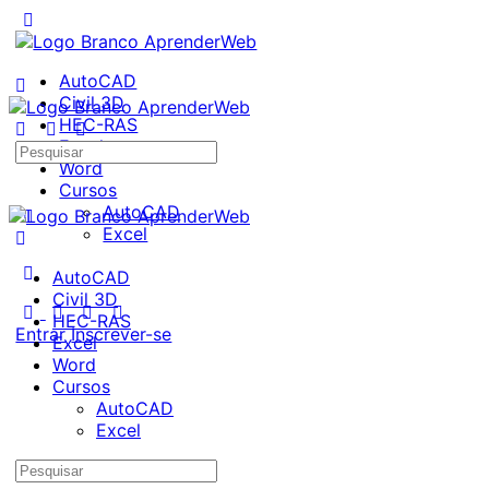
AutoCAD
Civil 3D
HEC-RAS
Excel
Pesquisar
Word
por:
Cursos
AutoCAD
Excel
AutoCAD
Civil 3D
HEC-RAS
Entrar
Inscrever-se
Excel
Word
Cursos
AutoCAD
Excel
Pesquisar