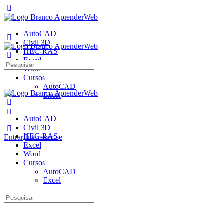
AutoCAD
Civil 3D
HEC-RAS
Excel
Pesquisar
Word
por:
Cursos
AutoCAD
Excel
AutoCAD
Civil 3D
HEC-RAS
Entrar
Inscrever-se
Excel
Word
Cursos
AutoCAD
Excel
Pesquisar
por: