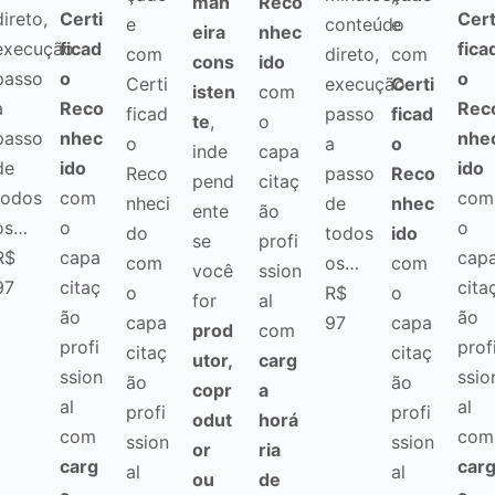
man
Reco
direto,
Certi
Cert
e
conteúdo
e
eira
nhec
execução
ficad
fica
com
direto,
com
cons
ido
passo
o
o
Certi
execução
Certi
isten
com
a
Reco
Rec
ficad
passo
ficad
te
,
o
passo
nhec
nhe
o
a
o
inde
capa
de
ido
ido
Reco
passo
Reco
pend
citaç
todos
com
com
nheci
de
nhec
ente
ão
os…
o
o
do
todos
ido
se
profi
R$
capa
cap
com
os…
com
você
ssion
97
citaç
cita
o
R$
o
for
al
ão
ão
capa
97
capa
prod
com
profi
prof
citaç
citaç
utor,
carg
ssion
ssio
ão
ão
copr
a
al
al
profi
profi
odut
horá
com
com
ssion
ssion
or
ria
carg
car
al
al
ou
de