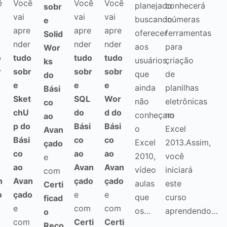
ê
Você
Você
Você
planejado
conhecerá
sobr
vai
vai
vai
buscando
inúmeras
e
apre
apre
apre
oferecer
ferramentas
Solid
nder
nder
nder
aos
para
Wor
o
tudo
tudo
tudo
usuários,
criação
ks
r
sobr
sobr
sobr
que
de
do
e
e
e
ainda
planilhas
Bási
h
Sket
SQL
Wor
não
eletrônicas
co
chU
do
d do
conheçam
no
ao
p do
Bási
Bási
o
Excel
Avan
Bási
co
co
Excel
2013.Assim,
çado
co
ao
ao
2010,
você
e
ao
Avan
Avan
vídeo
iniciará
com
n
Avan
çado
çado
aulas
este
Certi
o
çado
e
e
que
curso
ficad
e
com
com
os…
aprendendo…
o
com
Certi
Certi
Reco