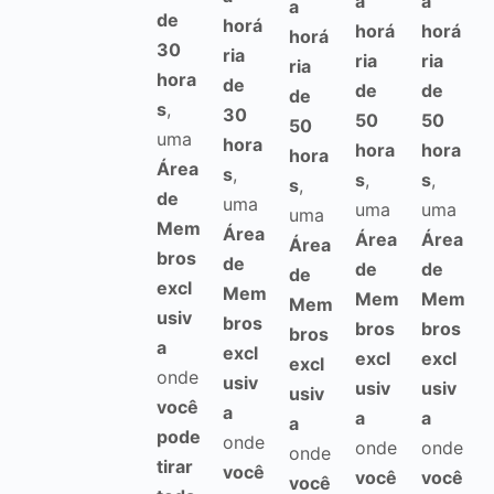
a
a
a
de
horá
horá
horá
horá
30
ria
ria
ria
ria
hora
de
de
de
de
s
,
30
50
50
50
uma
hora
hora
hora
hora
Área
s
,
s
,
s
,
s
,
de
uma
uma
uma
uma
Mem
Área
Área
Área
Área
bros
de
de
de
de
excl
Mem
Mem
Mem
Mem
usiv
bros
bros
bros
bros
a
excl
excl
excl
excl
onde
usiv
usiv
usiv
usiv
você
a
a
a
a
pode
onde
onde
onde
onde
tirar
você
você
você
você