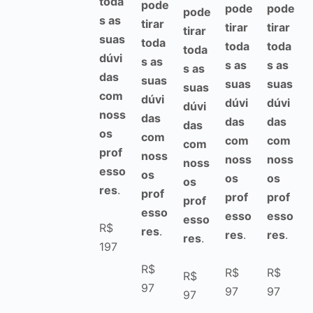
toda
pode
pode
pode
pode
s as
tirar
tirar
tirar
tirar
suas
toda
toda
toda
toda
dúvi
s as
s as
s as
s as
das
suas
suas
suas
suas
com
dúvi
dúvi
dúvi
dúvi
noss
das
das
das
das
os
com
com
com
com
prof
noss
noss
noss
noss
esso
os
os
os
os
res
.
prof
prof
prof
prof
esso
esso
esso
esso
R$
res
.
res
.
res
.
res
.
197
R$
R$
R$
R$
97
97
97
97