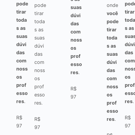
pode
pod
pode
onde
suas
tirar
tirar
tirar
você
dúvi
toda
tod
toda
pode
das
s as
s as
s as
tirar
com
suas
sua
suas
toda
noss
dúvi
dúvi
dúvi
s as
os
das
das
das
suas
prof
com
com
com
dúvi
esso
noss
nos
noss
das
res
.
os
os
os
com
prof
prof
prof
noss
R$
esso
ess
esso
os
97
res
.
res
.
res.
prof
esso
R$
R$
R$
res
.
97
97
97