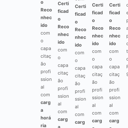
o
Certi
Certi
Certi
Certi
Reco
ficad
ficad
ficad
ficad
nhec
o
o
o
o
ido
Reco
Reco
Reco
Reco
com
nhec
nhec
nhec
nhec
o
ido
ido
ido
ido
capa
com
com
com
com
citaç
o
o
o
o
ão
capa
capa
capa
capa
profi
citaç
citaç
citaç
citaç
ssion
ão
ão
ão
ão
al
profi
profi
profi
profi
com
ssion
ssion
ssion
ssion
carg
al
al
al
al
a
com
com
com
com
horá
carg
carg
carg
carg
ria
a