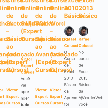
rso
Curso
Curso
Curso
Curso
Excel
Excel
line
Online
Online
Online
Online
2010
2013
de
de
de
de
Básico
Básico
thon
SketchUp
SolidWorks
SQL
Word
–
(Expert
–
–
sico
Básico
Cursos)
Básico
Básico
Rafael
Rafael
ao
ao
ao
Colucci
Colucci
O
No
ançado
Avançado
Avançado
Avançado
Curso
curso
Victor
do
xpert
(Expert
(Expert
(Expert
de
de
Expert
rsos)
Cursos)
Cursos)
Cursos)
Excel
Excel
Cursos
2010
2013
Você
Básico
Básico
vai
or
Victor
Victor
Victor
da
da
apre
ert
Expert
Expert
Expert
AprenderWeb
AprenderWeb,
nder
sos
Cursos
Cursos
Cursos
foi
você
tudo