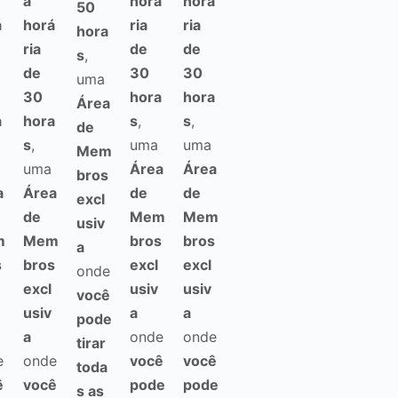
a
horá
horá
50
á
horá
ria
ria
hora
ria
de
de
s
,
de
30
30
uma
30
hora
hora
Área
a
hora
s
,
s
,
de
s
,
uma
uma
Mem
uma
Área
Área
bros
a
Área
de
de
excl
de
Mem
Mem
usiv
m
Mem
bros
bros
a
s
bros
excl
excl
onde
excl
usiv
usiv
você
usiv
a
a
pode
a
onde
onde
tirar
e
onde
você
você
toda
ê
você
pode
pode
s as