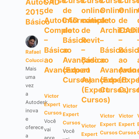
Curso
Curso
Curso
Curso
Curs
AutoCAD
de
de
online
Online
Onlin
2015
AutoCAD
Informática
completo
de
de
Básico
Completo
do
de
ArchiCAD
Eberi
–
Básico
Revit
–
–
Básico
ao
–
Básico
Básic
Rafael
ao
Avançado
Básico
ao
ao
Colucci
Mais
Avançado
(Expert
ao
Avançado
Avan
uma
Cursos)
Avançado
(Expert
(Expe
vez
(Expert
Cursos)
Curs
a
Victor
Cursos)
Autodesk
Expert
Victor
inova
Cursos
Expert
Victor
Victor
e
Você
Cursos
Expert
Expert
Victor
oferece
vai
Você
Cursos
Cursos
Expert
a
apre