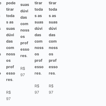
e
pode
tirar
tirar
suas
tirar
toda
toda
dúvi
a
toda
s as
s as
das
s as
suas
suas
com
s
suas
dúvi
dúvi
noss
dúvi
das
das
os
das
com
com
prof
com
noss
noss
esso
s
noss
os
os
res
.
os
prof
prof
prof
esso
esso
R$
o
esso
res
.
res
.
97
res
.
R$
R$
R$
97
97
97