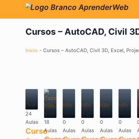
Cursos – AutoCAD, Civil 3D
Início
-
Cursos – AutoCAD, Civil 3D, Excel, Proje
Grátis
Não
Não
Não
Não
Não
24
inscrito
inscrito
inscrito
inscrito
inscrito
Aulas
18
0
0
0
0
Curso
Aulas
Aulas
Aulas
Aulas
Aulas