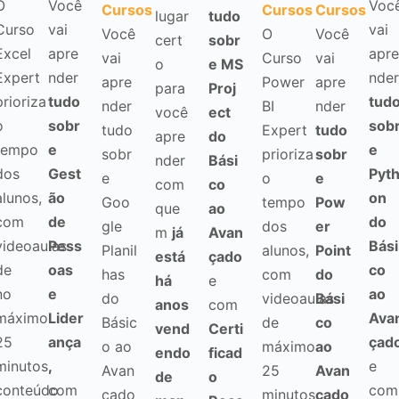
O
Você
Voc
Cursos
Cursos
Cursos
lugar
tudo
Curso
vai
vai
Você
O
Você
cert
sobr
Excel
apre
apre
vai
Curso
vai
o
e MS
Expert
nder
nder
apre
Power
apre
para
Proj
prioriza
tudo
tud
nder
BI
nder
você
ect
o
sobr
sob
tudo
Expert
tudo
apre
do
tempo
e
e
sobr
prioriza
sobr
nder
Bási
dos
Gest
Pyt
e
o
e
com
co
alunos,
ão
on
Goo
tempo
Pow
que
ao
com
de
do
gle
dos
er
m
já
Avan
videoaulas
Pess
Bási
Planil
alunos,
Point
está
çado
de
oas
co
has
com
do
há
e
no
e
ao
do
videoaulas
Bási
anos
com
máximo
Lider
Ava
Básic
de
co
vend
Certi
25
ança
çad
o ao
máximo
ao
endo
ficad
minutos,
,
e
Avan
25
Avan
de
o
conteúdo
com
com
çado
minutos,
çado