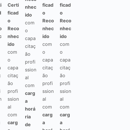
i
Certi
ficad
ficad
nhec
d
ficad
o
o
ido
o
Reco
Reco
com
o
Reco
nhec
nhec
o
c
nhec
ido
ido
capa
ido
com
com
citaç
com
o
o
ão
o
capa
capa
profi
a
capa
citaç
citaç
ssion
ç
citaç
ão
ão
al
ão
profi
profi
com
i
profi
ssion
ssion
carg
n
ssion
al
al
a
al
com
com
horá
com
carg
carg
ria
g
carg
a
a
de