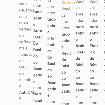
vai
Você
Você
Cursos
seus
nder
apre
vai
vai
Você
usuários
tudo
nder
apre
apre
vai
uma
sobr
tudo
nder
nder
apre
nova
e
sobr
tudo
tudo
nder
versão
Auto
e
sobr
sobr
tudo
do
CAD
Infor
e
e
sobr
software
do
máti
Arch
Eber
e
mais
Bási
ca
iCAD
ick
Revit
famoso
co
do
do
do
do
de
ao
Bási
Bási
Bási
Bási
CAD
Avan
co
co
co
co
do
çado
ao
ao
ao
ao
mundo,
e
Avan
Avan
Avan
Avan
o
com
çado
çado
çado
çado
AutoCAD.
Certi
e
e
e
e
E…
ficad
com
com
com
com