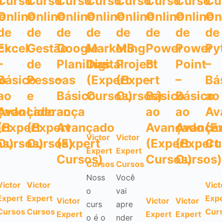
o
Curso
Curso
Curso
Curso
Curso
Curso
Curso
Cu
e
Online
Online
Online
Online
Online
Online
Online
On
de
de
de
de
de
de
de
de
ck
Excel
Gestão
Google
Marketing
MS
Power
Power
Py
–
de
Planilhas
Digital
Project
BI
Point
–
o
Básico
Pessoas
–
(Expert
(Expert
–
–
Bá
ao
e
Básico
Cursos)
Cursos)
Básico
Básico
ao
çado
Avançado
Liderança
ao
ao
ao
Av
rt
(Expert
(Expert
Avançado
Avançado
Avança
(E
Victor
Victor
os)
Cursos)
Cursos)
(Expert
(Expert
(Expert
Cu
Expert
Expert
Cursos)
Cursos)
Cursos)
Cursos
Cursos
Noss
Você
Victor
Victor
Vict
o
vai
Expert
Expert
Exp
Victor
Victor
Victor
curs
apre
Cursos
Cursos
Cur
Expert
Expert
Expert
o é o
nder