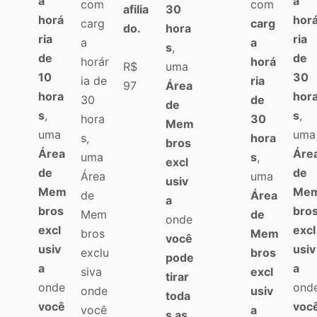
a
a
com
com
afilia
30
horá
hor
carg
carg
do.
hora
ria
ria
a
a
s
,
de
de
horár
horá
R$
uma
10
30
ia de
ria
97
Área
hora
hor
30
de
de
s
,
s
,
hora
30
Mem
uma
uma
s,
hora
bros
Área
Áre
uma
s
,
excl
de
de
Área
uma
usiv
Mem
Me
de
Área
a
bros
bro
Mem
de
onde
excl
excl
bros
Mem
você
usiv
usiv
exclu
bros
pode
a
a
siva
excl
tirar
onde
ond
onde
usiv
toda
você
voc
você
a
s as