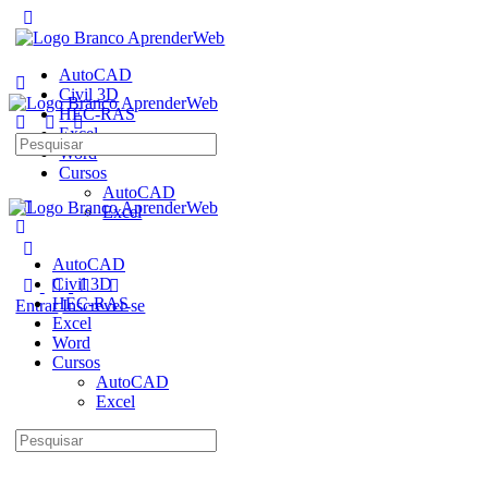
AutoCAD
Civil 3D
HEC-RAS
Excel
Pesquisar
Word
por:
Cursos
AutoCAD
Excel
AutoCAD
Civil 3D
HEC-RAS
Entrar
Inscrever-se
Excel
Word
Cursos
AutoCAD
Excel
Pesquisar
por: