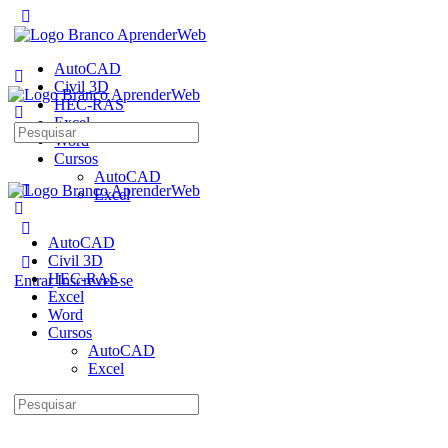
AutoCAD
Civil 3D
HEC-RAS
Excel
Pesquisar
Word
por:
Cursos
AutoCAD
Excel
AutoCAD
Civil 3D
HEC-RAS
Entrar
Inscrever-se
Excel
Word
Cursos
AutoCAD
Excel
Pesquisar
por: