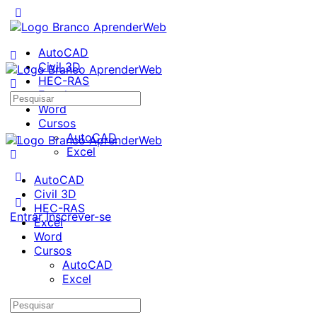
AutoCAD
Civil 3D
HEC-RAS
Excel
Pesquisar
Word
por:
Cursos
AutoCAD
Excel
AutoCAD
Civil 3D
HEC-RAS
Entrar
Inscrever-se
Excel
Word
Cursos
AutoCAD
Excel
Pesquisar