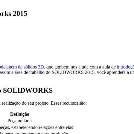
orks 2015
odelagem de sólidos 3D
, que também nos ajuda com a aula de
introdu
o assim a área de trabalho do SOLIDWORKS 2015, você aprenderá a utiliz
ho do SOLIDWORKS
alização do seu projeto. Esses recursos são:
Definição
Peça unitária
eças, estabelecendo relações entre elas
da peça ou montagem para produção